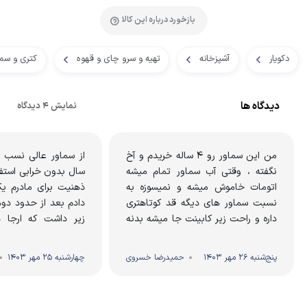
بازخورد درباره این کالا
دکویار
آشپزخانه
تهیه و سرو چای و قهوه
کتری و سما
دیدگاه ها
نمایش 4 دیدگاه
من این سماور رو ۴ ساله خریدم و آخ
از سماور عالی نسب ت
نگفته ، وقتی آب سماور تمام میشه
سال بدون خرابی استفا
اتومات خاموش میشه و نمیسوزه به
ذهنیت برای مادرم ی
نسبت سماور های دیگه قد کوتاهتری
دادم بعد از حدود دوه
داره و راحت زیر کابینت جا میشه بدنه
زیر داشت که ارجا دا
براق و زیبایی داره ...
درست شد دوباره بعد از 
پنج‌شنبه 26 مهر 1403
حمیدرضا خسروی
چهارشنبه 25 مهر 1403