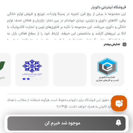
فروشگاه اینترنتی دکویار
این مجموعه با بيش از ربع قرن تجربه در زمينۀ واردات، توزيع و فروش لوازم خانگی
برقی، کالاهای دکوری و تزئینی، برندی خوشنام در بين تجار، بازاريان و فعالان صنف لوازم
خانگی و دکوری می‌باشد. این مجموعه با تكيه بر فناوری‌های نوين و تجارت الكترونيک، با
اتکا بر نيروهای كارآمد و متخصص اين حيطه، ارتباط خود را از سطح فعالان بازار، به
مصرف‌كنندگان نهايی گسترش داده تا هم با قيمتی مناسبتر و منصفانه‌تر و هم با
نمایش بیشتر
خدماتی گسترده‌تر و كيفی‌تر در خدمت هموطنان عزیز در اقصی نقاط ميهنمان باشد.
لازم به ذکر است در «
فروشگاه
دکویار
» فروش حضوری صورت نمی‌گیرد و تحویل حضوری
کالا از انبار تنها در صورت ثبت سفارش قبلی از طریق سایت و انتخاب زمان، امکان پذیر
می‌باشد.
تمامی حق و حقوق اين فروشگاه برای دکووام محفوظ است. هرگونه استفاده از مطالب با هدف
اقتصادی پیگرد قانونی به همراه خواهد داشت. @2024
موجود شد خبرم کن