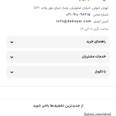
تهران، شوش، خیابان صابونیان، پاساژ دنیای بلور، واحد D21
شماره تماس
021-910-98215
آدرس ایمیل
info@dekoyar.com
ساعت کاری 10 الی 18
راهنمای خرید
خدمات مشتریان
با دکویار
از جدیدترین تخفیف‌ها باخبر شوید
[bakala_newsletter]