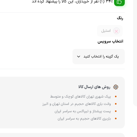
چای ساز
34% (1) نفر از خریداران، این کالا را پیشنهاد کرده اند
وافل ساز
کتری برقی
ترازو آشپزخا
رنگ
هات داگ پز
استیل
انتخاب سرویس
روش های ارسال کالا
پیک شهری تهران کالاهای کوچک و متوسط
وانت باری کالاهای حجیم در استان تهران و البرز
پست پیشتاز و تیپاکس به سراسر ایران
باربری کالاهای حجیم به سراسر ایران