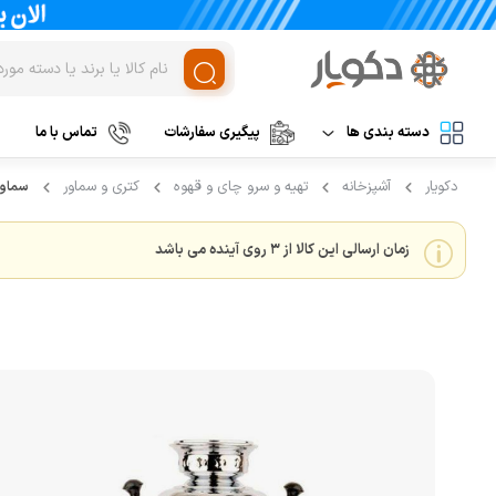
دسته بندی ها
پیگیری سفارشات
تماس با ما
دکویار
آشپزخانه
تهیه و سرو چای و قهوه
کتری و سماور
سماور گازی 10 ل
لوازم برقی آشپزخانه
غذاساز و خردکن
مخلوط کن
نظافت و شستشو
زمان ارسالی این کالا از 3 روی آینده می باشد
خردکن
آرایشی و بهداشتی
آسیاب
تهویه، سرمایش و گرمایش
رنده برقی
برند های خارجی
میوه خشک کن
همزن
برند های ایرانی