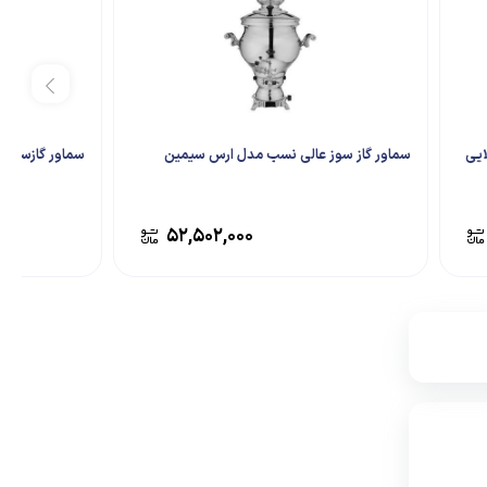
ایی
سماور گاز سوز عالی نسب مدل ارس سیمین
سماور گازسوز ع
۵۲,۵۰۲,۰۰۰