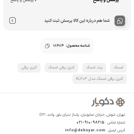
پرسش و پاسخ
0 پرسش و پاسخ
شما هم درباره این کالا پرسش ثبت کنید
شناسه محصول:
18484
اسمگ
برند اسمگ
کتری برفی اسمگ
کتری برقی
كتری برقی اسمگ مدل KLF03
تهران، شوش، خیابان صابونیان، پاساژ دنیای بلور، واحد D21
شماره تماس
021-910-98215
آدرس ایمیل
info@dekoyar.com