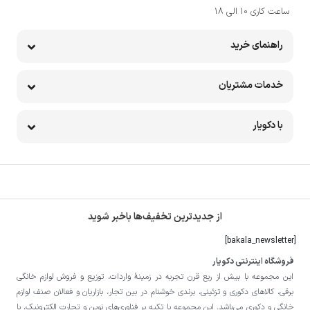
ساعت کاری 10 الی 18
راهنمای خرید
خدمات مشتریان
با دکویار
از جدیدترین تخفیف‌ها باخبر شوید
[bakala_newsletter]
فروشگاه اینترنتی دکویار
این مجموعه با بيش از ربع قرن تجربه در زمينۀ واردات، توزيع و فروش لوازم خانگی
برقی، کالاهای دکوری و تزئینی، برندی خوشنام در بين تجار، بازاريان و فعالان صنف لوازم
خانگی و دکوری می‌باشد. این مجموعه با تكيه بر فناوری‌های نوين و تجارت الكترونيک، با