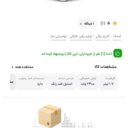
(1)
5
1 دیدگاه
/
/
/
اسمگ
کتری برقی
لوازم برقی خانگی
نوشیدنی ساز
100% (1) نفر از خریداران، این کالا را پیشنهاد کرده اند
مشخصات کالا
مشاهده همه
ظرفیت
توان مصرفی
جنس بدنه
سیستم ضد رسوب
مشاهده ه
1.7 لیتر
2400 وات
استیل ضد زنگ
دارد