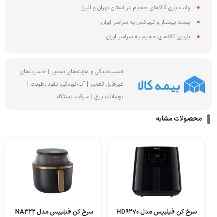
وانت باری کالاهای حجیم در استان تهران و البرز
پست پیشتاز و تیپاکس به سراسر ایران
باربری کالاهای حجیم به سراسر ایران
آسیب‌دیدگی و هزینه‌های تعمیر | خسارت‌های
غیرقابل تعمیر | آب‌خوردگی، نفوذ رطوبت |
نوسانات برق | سرقت دستگاه
محصولات مشابه
سرخ کن فیلیپس مدل HD9270
سرخ کن فیلیپس مدل NA322