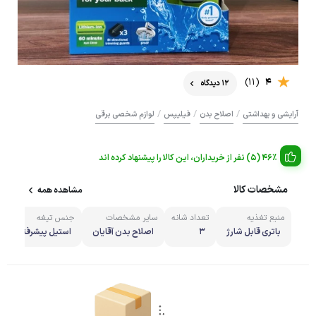
(11)
4
12 دیدگاه
/
/
/
آرایشی و بهداشتی
اصلاح بدن
فیلیپس
لوازم شخصی برقی
46% (5) نفر از خریداران، این کالا را پیشنهاد کرده اند
مشخصات کالا
مشاهده همه
منبع تغذیه
تعداد شانه
سایر مشخصات
جنس تیغه
م
باتری قابل شارژ
3
اصلاح بدن آقایان
استیل پیشرفته