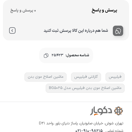
پرسش و پاسخ
0 پرسش و پاسخ
شما هم درباره این کالا پرسش ثبت کنید
شناسه محصول:
25423
فیلیپس
گارانتی فیلیپس
ماشین اصلاح موی بدن
ماشین اصلاح موی بدن فیلیپس مدل BG5025
تهران، شوش، خیابان صابونیان، پاساژ دنیای بلور، واحد D21
شماره تماس
021-910-98215