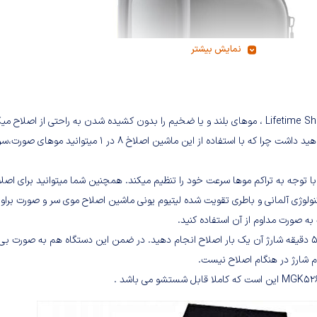
نمایش بیشتر
ماشین اصلاح موی سر و صورت براون مدل MGK5265 با تیغه های Lifetime Sharp ، موهای بلند و یا ضخیم را بدون کشیده شدن به راحتی از اصلاح
به کمک Braun MGK5265 شما دیگر نیاز به ماشین اصلاح دیگری نخواهید داشت چرا که با استفاده از این ماشین اصلاخ 8 در 1 میتوانید موهای صو
اح مجهز به تکنولوژی Autosensing می باشد که با توجه به تراکم موها سرعت خود را تنظیم میکند. همچنین شما میتوانید برای اص
لطف تکنولوژی آلمانی و باطری تقویت شده لیتیوم یونی ماشین اصلاح موی سر و صورت براو
همچنین شما میتوانید با استفاده از قابلیت شارژ سریع این دستگاه و با 5 دقیقه شارژ آن یک بار اصلاح انجام دهید. در ضمن این دستگاه هم به صو
م شارژ در هنگام اصلاح نیست.