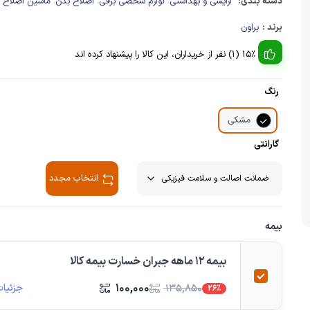
دسته بندی:
آرایشی و بهداشتی
لوازم شخصی برقی
اصلاح بدن
ماشین اصلاح 
،
،
،
چای ساز
وافل ساز
برند :
براون
کتری برقی
ترازو آشپزخا
هات داگ پز
15% (1) نفر از خریداران، این کالا را پیشنهاد کرده اند
رنگ
مشکی
گارانتی
انتخاب مجدد
بیمه
بیمه 12 ماهه جبران خسارت بیمه کالا
۱۰۰,۰۰۰
جزئیات
۱۳۵,۸۵۰
26%