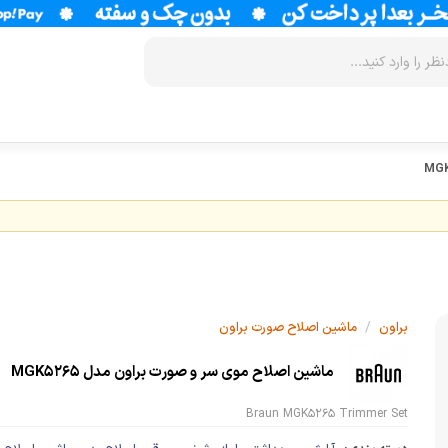
زودپز
سرخ کن
آب سردکن
آرام پز
فر
آب مرکبات 
آون توستر
گریل
آبمیوه گیر
مولتی کوکر
ماکروویو
قهوه جوش
/
اجاق گاز
وافل ساز
قهوه ساز
براون
ماشین اصلاح صورت براون
پلوپز
آسیاب قهوه
نوشیدنی ساز
ماشین اصلاح موی سر و صورت براون مدل MGK5265
تستر نان
لوازم جانب
اسپرسو ساز
Braun MGK5265 Trimmer Set
زودپز
آشپزخانه