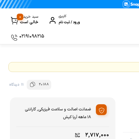
0
کاربری
سبد خرید
خالی است
ورود / ثبت نام
۰۲۱۹۱۰۹۸۲۱۵
سماور
گیری
ظروف پخت و پز
ی
ظروف سرو و پذیرایی
20188
11 دیدگاه
ظروف نگهداری
کتری و قوری
ضمانت اصالت و سلامت فیزیکی, گارانتی
کلمن و فلاسک
۱۸ ماهه آریا کیش
ی و مصرفی نوشیدنی‌ساز
۲,۷۱۷,۰۰۰