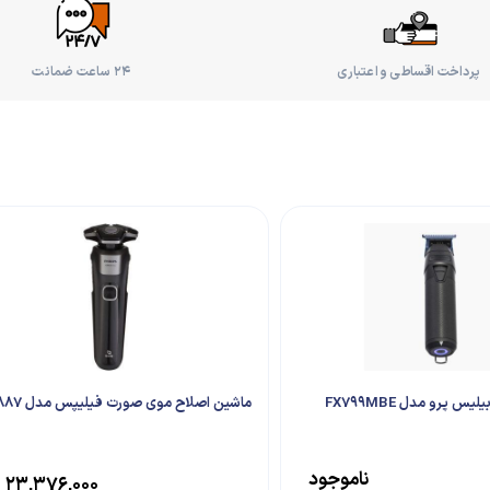
پرداخت اقساطی و اعتباری
۲۴ ساعت ضمانت
س پرو مدل FX799MBE
ماشین اصلاح موی صورت فیلیپس مدل S5887
ناموجود
۲۳,۳۷۶,۰۰۰