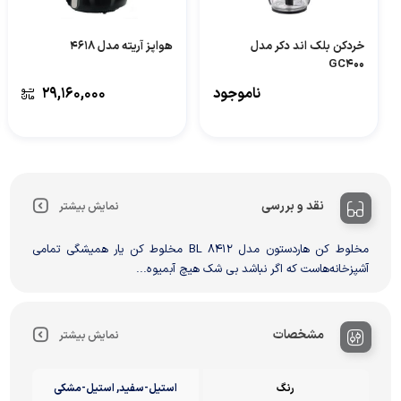
خردکن بلک اند دکر مدل
هواپز آریته مدل 4618
GC400
ناموجود
۲۹,۱۶۰,۰۰۰
نقد و بررسی
نمایش بیشتر
مخلوط کن هاردستون مدل BL 8412 مخلوط کن یار همیشگی تمامی
آشپزخانه‌هاست که اگر نباشد بی شک هیچ آبمیوه...
مشخصات
نمایش بیشتر
رنگ
استیل-سفید, استیل-مشکی