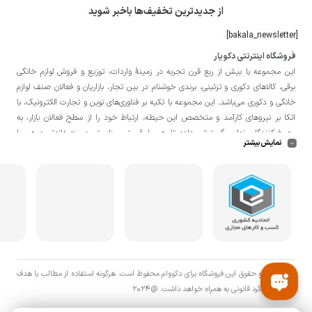
از جدیدترین تخفیف‌ها باخبر شوید
[bakala_newsletter]
فروشگاه اینترنتی دکویار
این مجموعه با بيش از ربع قرن تجربه در زمينۀ واردات، توزيع و فروش لوازم خانگی
برقی، کالاهای دکوری و تزئینی، برندی خوشنام در بين تجار، بازاريان و فعالان صنف لوازم
خانگی و دکوری می‌باشد. این مجموعه با تكيه بر فناوری‌های نوين و تجارت الكترونيک، با
اتکا بر نيروهای كارآمد و متخصص اين حيطه، ارتباط خود را از سطح فعالان بازار، به
مصرف‌كنندگان نهايی گسترش داده تا هم با قيمتی مناسبتر و منصفانه‌تر و هم با
نمایش بیشتر
خدماتی گسترده‌تر و كيفی‌تر در خدمت هموطنان عزیز در اقصی نقاط ميهنمان باشد.
لازم به ذکر است در «
فروشگاه
دکویار
» فروش حضوری صورت نمی‌گیرد و تحویل حضوری
کالا از انبار تنها در صورت ثبت سفارش قبلی از طریق سایت و انتخاب زمان، امکان پذیر
می‌باشد.
تمامی حق و حقوق اين فروشگاه برای دکووام محفوظ است. هرگونه استفاده از مطالب با هدف
اقتصادی پیگرد قانونی به همراه خواهد داشت. @2024