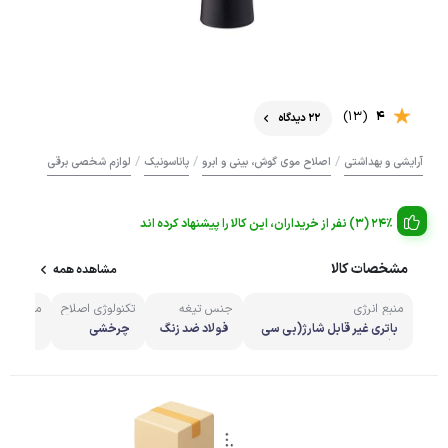
(13)
4
22 دیدگاه
/
/
/
آرایشی و بهداشتی
اصلاح موی گوش، بینی و ابرو
پاناسونیک
لوازم شخصی برقی
24% (3) نفر از خریداران، این کالا را پیشنهاد کرده اند
مشخصات کالا
مشاهده همه
منبع انرژی
جنس تیغه
تکنولوژی اصلاح
مدت زمان
قلمی
باتری غیر قابل شارژ(بی سی
فولاد ضد زنگ
چرخشی
90 دقیقه
م)