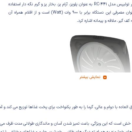
مولتی کوکر تولیپس مدل RC-441 به عنوان پلوپز، آرام پز، بخار پز و گرم نگه دار استفاده
می‌شود. توان مصرفی این دستگاه برابر با 900 وات (Watt) است و از اقلام همراه آن
 کف گیر، ملاقه و پیمانه اشاره کرد.
نمایش بیشتر
بلمه داخلی طلایی فوق العاده با دوام و عالی، گرما را به طور یکنواخت برای پخت غذاها توزیع می کند و آ
 مدل RC-441 از جنس نچسب و ضد خش است که این ویژگی، باعث تمیز شدن آسان و ماندگاری طولانی مدت ظرف م
بهره گیری از گنجایش 5 لیتر، می توان برنج های خوشمزه به همراه ته دیگ های طلایی، خورشت، حلیم و غذاهای مختلفی را ت