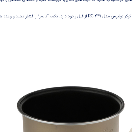
وقتی می خواهید غذا پخته شود، یک عملکرد تایمر نیز برای تنظیم مولتی کوکر تولیپس مدل RC-441 از قبل وجود دارد. دکمه “تایمر” را فشار دهید و وع