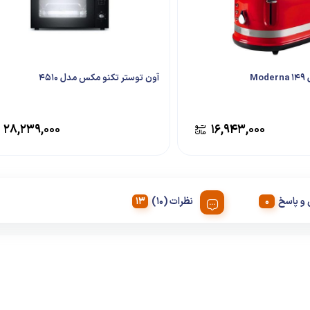
Mo
آون توستر تکنو مکس مدل 4510
۲۸,۲۳۹,۰۰۰
۱۶,۹۴۳,۰۰۰
و پاسخ
نظرات (10)