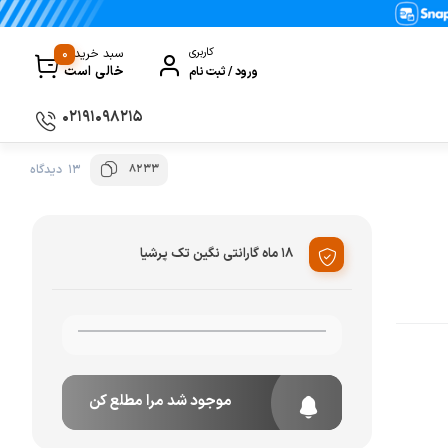
0
کاربری
سبد خرید
خالی است
ورود / ثبت نام
۰۲۱۹۱۰۹۸۲۱۵
8233
13 دیدگاه
سماور
گیری
ظروف پخت و پز
ی
ظروف سرو و پذیرایی
18 ماه گارانتی نگین تک پرشیا
ظروف نگهداری
کتری و قوری
کلمن و فلاسک
موجود شد مرا مطلع کن
ی و مصرفی نوشیدنی‌ساز