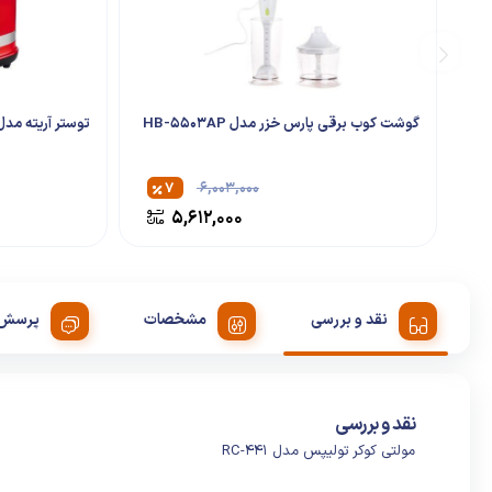
گوشت کوب برقی پارس خزر مدل HB-5503AP
توستر آریته مدل derna 149
۷
۶,۰۰۳,۰۰۰
۵,۶۱۲,۰۰۰
نقد و بررسی
مشخصات
پرسش 
نقد و بررسی
مولتی کوکر تولیپس مدل RC-441