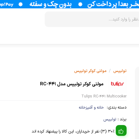
زودپز
سرخ کن
آب سردکن
آرام پز
فر
آب مرکبات 
/
تولیپس
مولتی کوکر تولیپس
آون توستر
گریل
آبمیوه گیر
مولتی کوکر تولیپس مدل RC-441
مولتی کوکر
ماکروویو
قهوه جوش
Tulips RC-441 Multicooker
اجاق گاز
وافل ساز
قهوه ساز
دسته بندی:
خانه و آشپزخانه
پلوپز
آسیاب قهوه
نوشیدنی ساز
برند :
تولیپس
تستر نان
لوازم جانب
اسپرسو ساز
30% (3) نفر از خریداران، این کالا را پیشنهاد کرده اند
زودپز
آشپزخانه