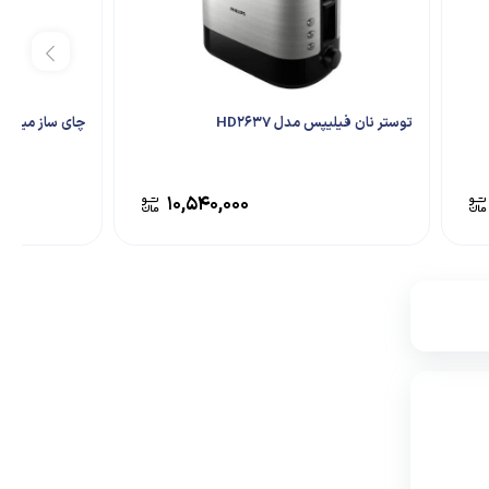
توستر نان فیلیپس مدل HD2637
چای ساز میگل مدل 13
۱۰,۵۴۰,۰۰۰