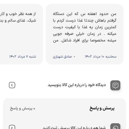
من حدود 1هفته س که این دستگاه
از همه نظر خوب و کار ر
گرفتم باهاش چندتا غذا درست کردم با
شیک. غذای سالم و بد
کمترین زمان یه غذا با کیفیت درست
میکنه . در زمان خیلی صرفه جویی
میشه مخصوصا برای افراد شاغل. من
سیب زمینی و بادمجان و ناکت ...
سه‌شنبه 10 مرداد 1402
صادق شهبازی
شنبه 7 مرداد 1402
دیدگاه خود را درباره این کالا بنویسید
پرسش و پاسخ
0 پرسش و پاسخ
شما هم درباره این کالا پرسش ثبت کنید