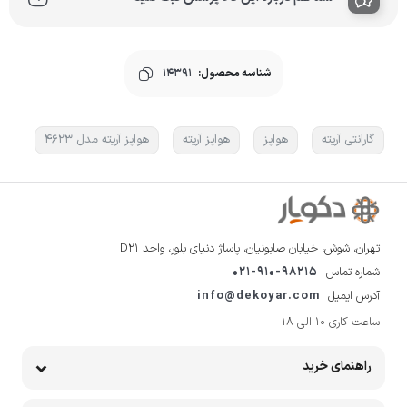
شناسه محصول:
14391
گارانتی آریته
هواپز
هواپز آریته
هواپز آریته مدل 4623
تهران، شوش، خیابان صابونیان، پاساژ دنیای بلور، واحد D21
شماره تماس
021-910-98215
آدرس ایمیل
info@dekoyar.com
ساعت کاری 10 الی 18
راهنمای خرید