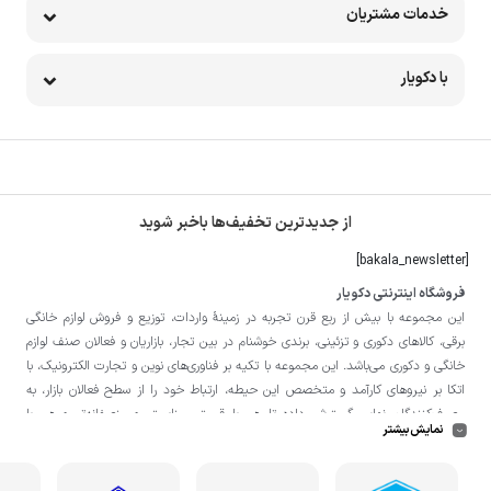
خدمات مشتریان
با دکویار
از جدیدترین تخفیف‌ها باخبر شوید
[bakala_newsletter]
فروشگاه اینترنتی دکویار
این مجموعه با بيش از ربع قرن تجربه در زمينۀ واردات، توزيع و فروش لوازم خانگی
برقی، کالاهای دکوری و تزئینی، برندی خوشنام در بين تجار، بازاريان و فعالان صنف لوازم
خانگی و دکوری می‌باشد. این مجموعه با تكيه بر فناوری‌های نوين و تجارت الكترونيک، با
اتکا بر نيروهای كارآمد و متخصص اين حيطه، ارتباط خود را از سطح فعالان بازار، به
مصرف‌كنندگان نهايی گسترش داده تا هم با قيمتی مناسبتر و منصفانه‌تر و هم با
نمایش بیشتر
خدماتی گسترده‌تر و كيفی‌تر در خدمت هموطنان عزیز در اقصی نقاط ميهنمان باشد.
لازم به ذکر است در «
فروشگاه
دکویار
» فروش حضوری صورت نمی‌گیرد و تحویل حضوری
کالا از انبار تنها در صورت ثبت سفارش قبلی از طریق سایت و انتخاب زمان، امکان پذیر