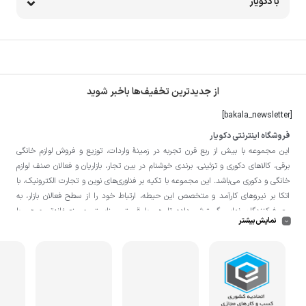
با دکویار
از جدیدترین تخفیف‌ها باخبر شوید
[bakala_newsletter]
فروشگاه اینترنتی دکویار
این مجموعه با بيش از ربع قرن تجربه در زمينۀ واردات، توزيع و فروش لوازم خانگی
برقی، کالاهای دکوری و تزئینی، برندی خوشنام در بين تجار، بازاريان و فعالان صنف لوازم
خانگی و دکوری می‌باشد. این مجموعه با تكيه بر فناوری‌های نوين و تجارت الكترونيک، با
اتکا بر نيروهای كارآمد و متخصص اين حيطه، ارتباط خود را از سطح فعالان بازار، به
مصرف‌كنندگان نهايی گسترش داده تا هم با قيمتی مناسبتر و منصفانه‌تر و هم با
نمایش بیشتر
خدماتی گسترده‌تر و كيفی‌تر در خدمت هموطنان عزیز در اقصی نقاط ميهنمان باشد.
لازم به ذکر است در «
فروشگاه
دکویار
» فروش حضوری صورت نمی‌گیرد و تحویل حضوری
کالا از انبار تنها در صورت ثبت سفارش قبلی از طریق سایت و انتخاب زمان، امکان پذیر
می‌باشد.