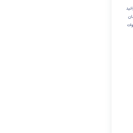
انید
ان
 این پنکه مجهز به فیوز حرارتی بوده و از بالارفتن دمای بیش‌ازحد آن جلوگیری می‌کند. توان مصرفی پنکه در حالت حداکثری ۶۰ وات