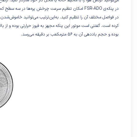
می‌توانید گردش هوا را با محیط خانه یا محل کار خود سازگار کنید. ارتفاع این پنکه از 100 تا 120 سانتی‌م
در پنکه‌ی FSR-ADO امکان تنظیم سرعت چرخش پره‌ها در سه
در فواصل مختلف آن را تنظیم کنید. به‌این‌ترتیب می‌توانید خاموش‌شدن خو
بوده و حجم باددهی آن به ۵۶ مترمکعب بر دقیقه می‌رسد.