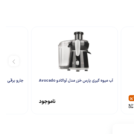
آب میوه گیری پارس خزر مدل آواکادو Avocado
جارو برقی پارس خزر 
ناموجود