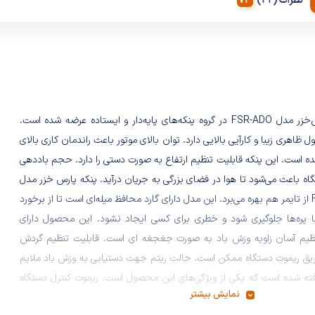
نظرات (42)
پنکه پارس‌خزر مدل FSR-ADO در گروه پنکه‌های پایه‌دار و ایستاده عرضه شده است.
ظاهری زیبا و کارآیی بالایی دارد. توان بالای موتور باعث راندمان کاری بالای
ه است. این پنکه قابلیت تنظیم ارتفاع به صورت دستی را دارد. حجم باددهی
گاه باعث می‌شود تا هوا در فضای بزرگی به جریان درآید. پنکه پارس خزر مدل
FSR-ADO از تایمر هم بهره می‌برد. این مدل دارای گارد محافظ میله‌ای است تا از برخورد
ا پره‌ها جلوگیری شود و خطری برای کسی ایجاد نشود. این محصول دارای
نظیم آسان زاویه وزش باد به صورت جغجغه ای است. قابلیت تنظیم گردش
ریق ریموت دستگاه ممکن است. حالت ریتم جهت دستیابی به وزش باد ملایم
فته شده است که یکی از ویژگی‌های این محصول است. ریموت کنترل دستگاه
نمایش بیشتر
یار مهم در این محصول است که باعث راحتی بیشتر کاربر می‌شود. طراحی