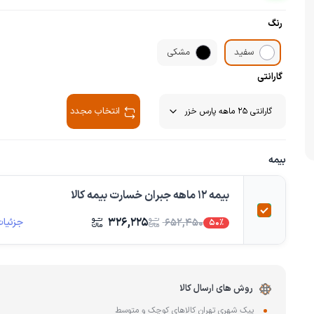
چای ساز
وافل ساز
رنگ
کتری برقی
ترازو آشپزخا
هات داگ پز
سفید
مشکی
گارانتی
انتخاب مجدد
بیمه
بیمه 12 ماهه جبران خسارت بیمه کالا
۳۲۶,۲۲۵
جزئیات
۶۵۲,۴۵۰
50%
روش های ارسال کالا
پیک شهری تهران کالاهای کوچک و متوسط