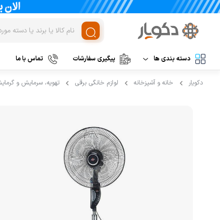
دسته بندی ها
پیگیری سفارشات
تماس با ما
دکویار
خانه و آشپزخانه
لوازم خانگی برقی
تهویه، سرمایش و گرمای
لوازم برقی آشپزخانه
غذاساز و خردکن
مخلوط کن
نظافت و شستشو
خردکن
آرایشی و بهداشتی
آسیاب
تهویه، سرمایش و گرمایش
رنده برقی
برند های خارجی
میوه خشک کن
همزن
برند های ایرانی