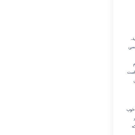
د.
 کسی
 است
ت خوب
ه