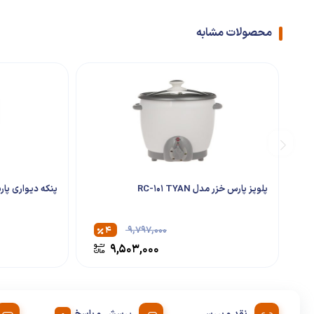
محصولات مشابه
پلوپز پارس خزر مدل RC-101 TYAN
پنکه دیواری پارس خزر
۴
۹,۷۹۷,۰۰۰
۹,۵۰۳,۰۰۰