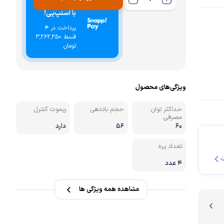
خرید اقساطی
با اسنپ‌پی!
نه
پرداخت در 4
قسط ۳٬۲۶۲٬۲۵۰
تومان
ویژگی‌های محصول
حداکثر توان
حجم باددهی
ریموت کنترل
مصرفی
۶۰
۵۶
دارد
تعداد پره
۴ عدد
مشاهده همه ویژگی ها