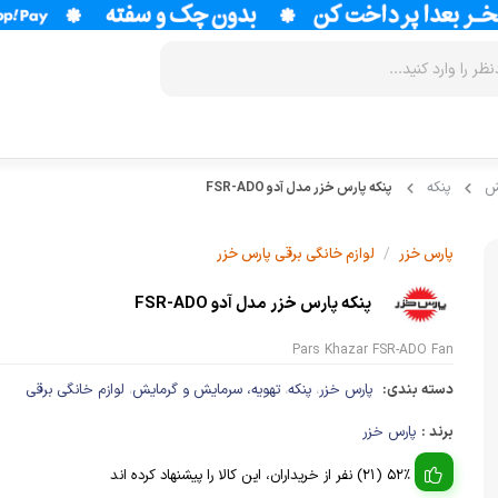
ش
پنکه
پنکه پارس خزر مدل آدو FSR-ADO
زودپز
سرخ کن
آب سردکن
آرام پز
فر
آب مرکبات 
/
پارس خزر
لوازم خانگی برقی پارس خزر
آون توستر
گریل
آبمیوه گیر
پنکه پارس خزر مدل آدو FSR-ADO
مولتی کوکر
ماکروویو
قهوه جوش
Pars Khazar FSR-ADO Fan
اجاق گاز
وافل ساز
قهوه ساز
دسته بندی:
پارس خزر
پنکه
تهویه، سرمایش و گرمایش
لوازم خانگی برقی
،
،
،
پلوپز
آسیاب قهوه
نوشیدنی ساز
برند :
پارس خزر
تستر نان
لوازم جانب
اسپرسو ساز
52% (21) نفر از خریداران، این کالا را پیشنهاد کرده اند
زودپز
آشپزخانه