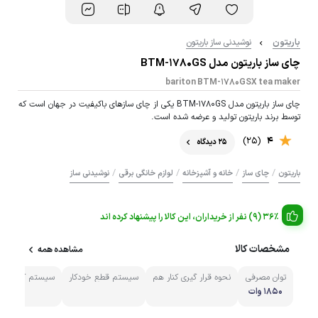
باریتون
نوشیدنی ساز باریتون
چای ساز باریتون مدل BTM-1780GS
bariton BTM-1780GSX tea maker
چای ساز باریتون مدل BTM-1780GS یکی از چای سازهای باکیفیت در جهان است که
توسط برند باریتون تولید و عرضه شده است.
(25)
4
25 دیدگاه
/
/
/
/
باریتون
چای ساز
خانه و آشپزخانه
لوازم خانگی برقی
نوشیدنی ساز
36% (9) نفر از خریداران، این کالا را پیشنهاد کرده اند
مشخصات کالا
مشاهده همه
توان مصرفی
نحوه قرار گیری کنار هم
سیستم قطع خودکار
سیستم گرم نگه د
۱۸۵۰ وات