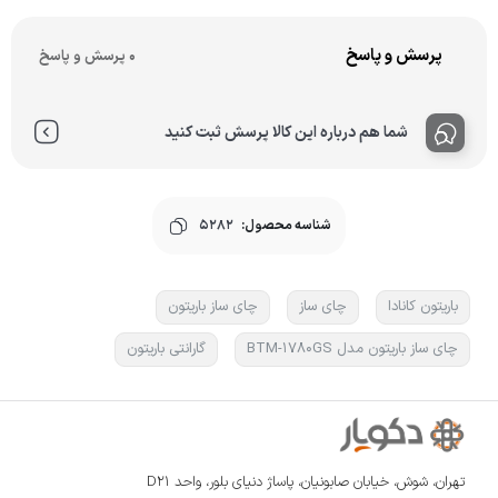
پرسش و پاسخ
0 پرسش و پاسخ
شما هم درباره این کالا پرسش ثبت کنید
شناسه محصول:
5282
باریتون کانادا
چای ساز
چای ساز باریتون
چای ساز باریتون مدل BTM-1780GS
گارانتی باریتون
تهران، شوش، خیابان صابونیان، پاساژ دنیای بلور، واحد D21