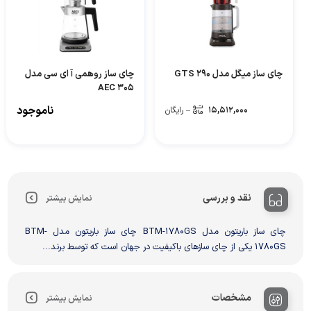
چای ساز میگل مدل GTS 290
چای ساز روهمی آ ای سی مدل
AEC 305
ناموجود
۱۵,۵۱۲,۰۰۰
–
رایگان
نقد و بررسی
نمایش بیشتر
چای ساز باریتون مدل BTM-1780GS چای ساز باریتون مدل BTM-
1780GS یکی از چای سازهای باکیفیت در جهان است که توسط برند...
مشخصات
نمایش بیشتر