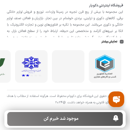
فروشگاه اینترنتی دکویار
این مجموعه با بيش از ربع قرن تجربه در زمينۀ واردات، توزيع و فروش لوازم خانگی
برقی، کالاهای دکوری و تزئینی، برندی خوشنام در بين تجار، بازاريان و فعالان صنف لوازم
خانگی و دکوری می‌باشد. این مجموعه با تكيه بر فناوری‌های نوين و تجارت الكترونيک، با
اتکا بر نيروهای كارآمد و متخصص اين حيطه، ارتباط خود را از سطح فعالان بازار، به
مصرف‌كنندگان نهايی گسترش داده تا هم با قيمتی مناسبتر و منصفانه‌تر و هم با
نمایش بیشتر
خدماتی گسترده‌تر و كيفی‌تر در خدمت هموطنان عزیز در اقصی نقاط ميهنمان باشد.
لازم به ذکر است در «
فروشگاه
دکویار
» فروش حضوری صورت نمی‌گیرد و تحویل حضوری
کالا از انبار تنها در صورت ثبت سفارش قبلی از طریق سایت و انتخاب زمان، امکان پذیر
می‌باشد.
تمامی حق و حقوق اين فروشگاه برای دکووام محفوظ است. هرگونه استفاده از مطالب با هدف
اقتصادی پیگرد قانونی به همراه خواهد داشت. @2024
موجود شد خبرم کن