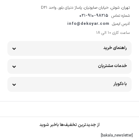
تهران، شوش، خیابان صابونیان، پاساژ دنیای بلور، واحد D21
شماره تماس
021-910-98215
آدرس ایمیل
info@dekoyar.com
ساعت کاری 10 الی 18
راهنمای خرید
خدمات مشتریان
با دکویار
از جدیدترین تخفیف‌ها باخبر شوید
[bakala_newsletter]