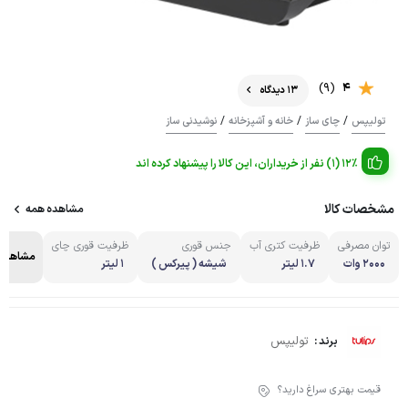
(9)
4
13 دیدگاه
/
/
/
تولیپس
چای ساز
خانه و آشپزخانه
نوشیدنی ساز
12% (1) نفر از خریداران، این کالا را پیشنهاد کرده اند
مشخصات کالا
مشاهده همه
توان مصرفی
ظرفیت کتری آب
جنس قوری
ظرفیت قوری چای
مشاهده 
2000 وات
1.7 لیتر
شیشه ( پیرکس )
1 لیتر
تولیپس
برند :
قیمت بهتری سراغ دارید؟