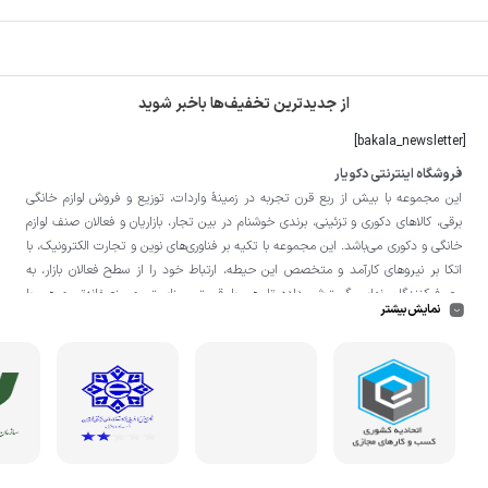
از جدیدترین تخفیف‌ها باخبر شوید
[bakala_newsletter]
فروشگاه اینترنتی دکویار
این مجموعه با بيش از ربع قرن تجربه در زمينۀ واردات، توزيع و فروش لوازم خانگی
برقی، کالاهای دکوری و تزئینی، برندی خوشنام در بين تجار، بازاريان و فعالان صنف لوازم
خانگی و دکوری می‌باشد. این مجموعه با تكيه بر فناوری‌های نوين و تجارت الكترونيک، با
اتکا بر نيروهای كارآمد و متخصص اين حيطه، ارتباط خود را از سطح فعالان بازار، به
مصرف‌كنندگان نهايی گسترش داده تا هم با قيمتی مناسبتر و منصفانه‌تر و هم با
نمایش بیشتر
خدماتی گسترده‌تر و كيفی‌تر در خدمت هموطنان عزیز در اقصی نقاط ميهنمان باشد.
لازم به ذکر است در «
فروشگاه
دکویار
» فروش حضوری صورت نمی‌گیرد و تحویل حضوری
کالا از انبار تنها در صورت ثبت سفارش قبلی از طریق سایت و انتخاب زمان، امکان پذیر
می‌باشد.