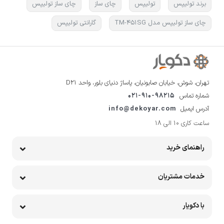
برند تولیپس
تولیپس
چای ساز
چای ساز تولیپس
چای ساز تولیپس مدل TM-451SG
گارانتی تولیپس
تهران، شوش، خیابان صابونیان، پاساژ دنیای بلور، واحد D21
شماره تماس
021-910-98215
آدرس ایمیل
info@dekoyar.com
ساعت کاری 10 الی 18
راهنمای خرید
خدمات مشتریان
با دکویار