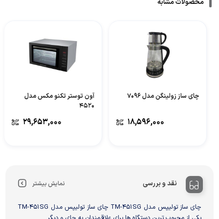
محصولات مشابه
چای ساز زولینگن مدل 7096
آون توستر تکنو مکس مدل
4520
۲۹,۶۵۳,۰۰۰
۱۸,۵۹۶,۰۰۰
نقد و بررسی
نمایش بیشتر
چای ساز تولیپس مدل TM-451SG چای ساز تولیپس مدل TM-451SG
یکی از محبوب ترین دستگاه ها برای علاقمندان به چای و دیگر...