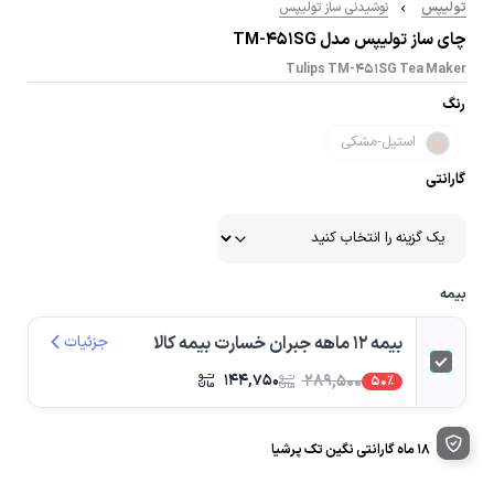
تولیپس
نوشیدنی ساز تولیپس
چای ساز تولیپس مدل TM-451SG
Tulips TM-451SG Tea Maker
رنگ
استیل-مشکی
گارانتی
بیمه
بیمه 12 ماهه جبران خسارت بیمه کالا
جزئیات
۱۴۴,۷۵۰
۲۸۹,۵۰۰
50%
18 ماه گارانتی نگین تک پرشیا