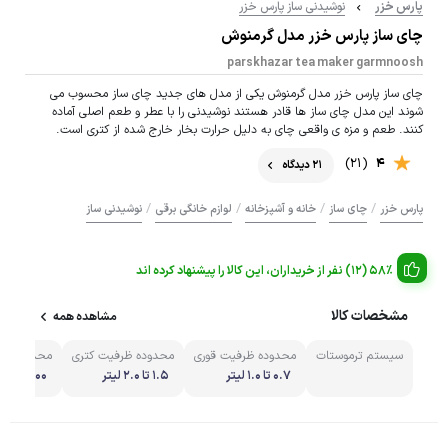
پارس خزر
نوشیدنی ساز پارس خزر
چای ساز پارس خزر مدل گرمنوش
parskhazar tea maker garmnoosh
چای ساز پارس خزر مدل گرمنوش یکی از مدل های جدید چای ساز محسوب می
شوند این مدل چای ساز ها قادر هستند نوشیدنی را با عطر و طعم اصلی آماده
کنند. طعم و مزه ی واقعی چای به دلیل حرارت بخار خارج شده از کتری است.
(21)
4
21 دیدگاه
/
/
/
/
پارس خزر
چای ساز
خانه و آشپزخانه
لوازم خانگی برقی
نوشیدنی ساز
58% (12) نفر از خریداران، این کالا را پیشنهاد کرده اند
مشخصات کالا
مشاهده همه
سیستم ترموستات
محدوده ظرفیت قوری
محدوده ظرفیت کتری
محدوده تو
0.7 تا 1.0 لیتر
1.5 تا 2.0 لیتر
1500 تا 2000 وات