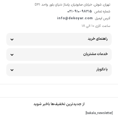
تهران، شوش، خیابان صابونیان، پاساژ دنیای بلور، واحد D21
شماره تماس
021-910-98215
آدرس ایمیل
info@dekoyar.com
ساعت کاری 10 الی 18
راهنمای خرید
خدمات مشتریان
با دکویار
از جدیدترین تخفیف‌ها باخبر شوید
[bakala_newsletter]