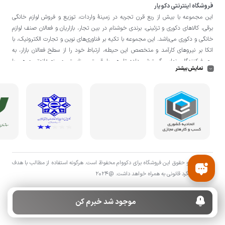
فروشگاه اینترنتی دکویار
این مجموعه با بيش از ربع قرن تجربه در زمينۀ واردات، توزيع و فروش لوازم خانگی
برقی، کالاهای دکوری و تزئینی، برندی خوشنام در بين تجار، بازاريان و فعالان صنف لوازم
خانگی و دکوری می‌باشد. این مجموعه با تكيه بر فناوری‌های نوين و تجارت الكترونيک، با
اتکا بر نيروهای كارآمد و متخصص اين حيطه، ارتباط خود را از سطح فعالان بازار، به
مصرف‌كنندگان نهايی گسترش داده تا هم با قيمتی مناسبتر و منصفانه‌تر و هم با
نمایش بیشتر
خدماتی گسترده‌تر و كيفی‌تر در خدمت هموطنان عزیز در اقصی نقاط ميهنمان باشد.
لازم به ذکر است در «
فروشگاه
دکویار
» فروش حضوری صورت نمی‌گیرد و تحویل حضوری
کالا از انبار تنها در صورت ثبت سفارش قبلی از طریق سایت و انتخاب زمان، امکان پذیر
می‌باشد.
تمامی حق و حقوق اين فروشگاه برای دکووام محفوظ است. هرگونه استفاده از مطالب با هدف
اقتصادی پیگرد قانونی به همراه خواهد داشت. @2024
موجود شد خبرم کن