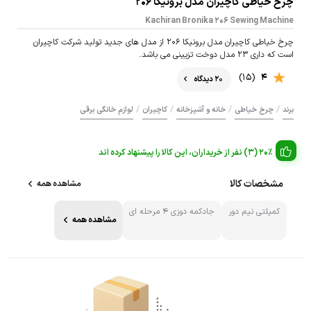
چرخ خیاطی کاچیران مدل برونیکا 206
Kachiran Bronika 206 Sewing Machine
چرخ خیاطی کاچیران مدل برونیکا 206 از مدل های جدید تولید شرکت کاچیران
است که داری ۲۳ مدل دوخت تزیینی می باشد.
(15)
4
20 دیدگاه
/
/
/
/
برند
چرخ خیاطی
خانه و آشپزخانه
کاچیران
لوازم خانگی برقی
20% (3) نفر از خریداران، این کالا را پیشنهاد کرده اند
مشخصات کالا
مشاهده همه
کمپلتی نیم دور
جادکمه دوزی 4 مرحله ای
مشاهده همه