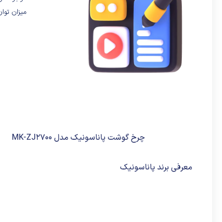
میزان توا
چرخ گوشت پاناسونیک مدل MK-ZJ2700
معرفی برند پاناسونیک