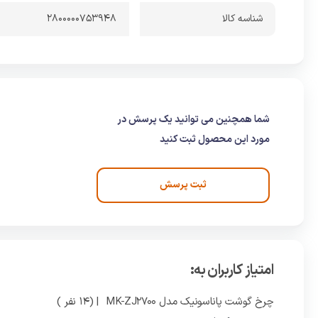
شناسه کالا
2800000753948
شما همچنین می توانید یک پرسش در
مورد این محصول ثبت کنید
ثبت پرسش
امتیاز کاربران به:
چرخ گوشت پاناسونیک مدل MK-ZJ2700
| (14 نفر )