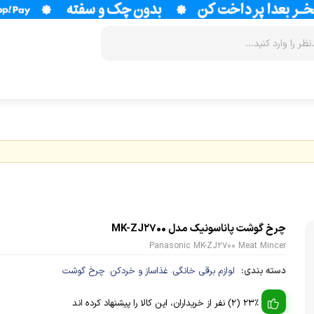
زودپز
سرخ کن
آب سردکن
آرام پز
فر
آب مرکبات 
آون توستر
گریل
آبمیوه گیر
مولتی کوکر
ماکروویو
قهوه جوش
چرخ گوشت پاناسونیک مدل MK-ZJ2700
اجاق گاز
وافل ساز
قهوه ساز
Panasonic MK-ZJ2700 Meat Mincer
پلوپز
آسیاب قهوه
نوشیدنی ساز
دسته بندی:
لوازم برقی خانگی
غذاساز و خردکن
چرخ گوشت
،
،
تستر نان
لوازم جانب
اسپرسو ساز
23% (2) نفر از خریداران، این کالا را پیشنهاد کرده اند
زودپز
آشپزخانه