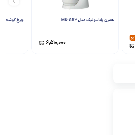
همزن پاناسونیک مدل MK-GB3
چرخ گوشت نانیوا م
۶,۵۱۰,۰۰۰