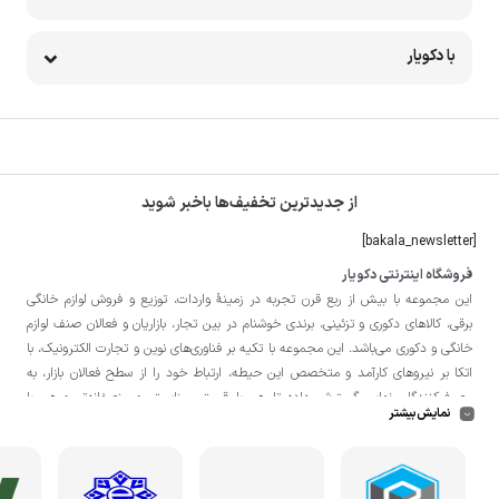
با دکویار
از جدیدترین تخفیف‌ها باخبر شوید
[bakala_newsletter]
فروشگاه اینترنتی دکویار
این مجموعه با بيش از ربع قرن تجربه در زمينۀ واردات، توزيع و فروش لوازم خانگی
برقی، کالاهای دکوری و تزئینی، برندی خوشنام در بين تجار، بازاريان و فعالان صنف لوازم
خانگی و دکوری می‌باشد. این مجموعه با تكيه بر فناوری‌های نوين و تجارت الكترونيک، با
اتکا بر نيروهای كارآمد و متخصص اين حيطه، ارتباط خود را از سطح فعالان بازار، به
مصرف‌كنندگان نهايی گسترش داده تا هم با قيمتی مناسبتر و منصفانه‌تر و هم با
نمایش بیشتر
خدماتی گسترده‌تر و كيفی‌تر در خدمت هموطنان عزیز در اقصی نقاط ميهنمان باشد.
لازم به ذکر است در «
فروشگاه
دکویار
» فروش حضوری صورت نمی‌گیرد و تحویل حضوری
کالا از انبار تنها در صورت ثبت سفارش قبلی از طریق سایت و انتخاب زمان، امکان پذیر
می‌باشد.