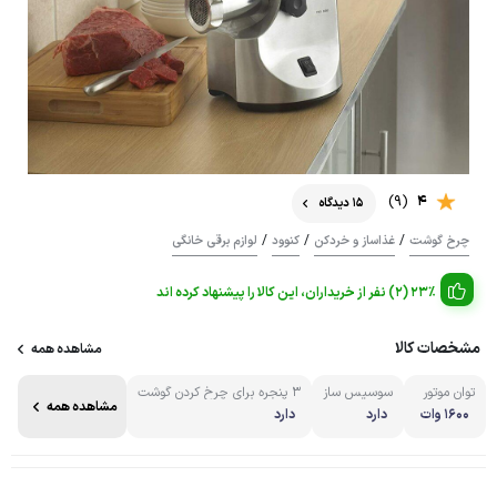
(9)
4
15 دیدگاه
/
/
/
چرخ گوشت
غذاساز و خردکن
کنوود
لوازم برقی خانگی
23% (2) نفر از خریداران، این کالا را پیشنهاد کرده اند
مشخصات کالا
مشاهده همه
توان موتور
سوسیس ساز
۳ پنجره برای چرخ کردن گوشت
مشاهده همه
1600 وات
دارد
دارد