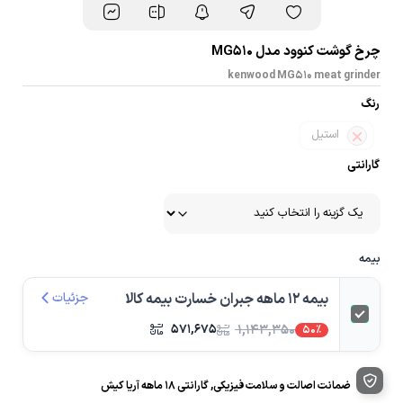
چرخ گوشت کنوود مدل MG510
kenwood MG510 meat grinder
رنگ
استیل
گارانتی
بیمه
بیمه 12 ماهه جبران خسارت بیمه کالا
جزئیات
۵۷۱,۶۷۵
۱,۱۴۳,۳۵۰
50%
ضمانت اصالت و سلامت فیزیکی, گارانتی ۱۸ ماهه آریا کیش