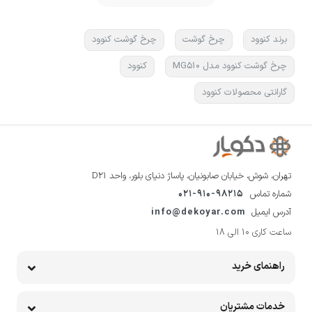
برند کنوود
چرخ گوشت
چرخ گوشت کنوود
چرخ گوشت کنوود مدل MG510
کنوود
گارانتی محصولات کنوود
تهران، شوش، خیابان صابونیان، پاساژ دنیای بلور، واحد D21
شماره تماس
021-910-98215
آدرس ایمیل
info@dekoyar.com
ساعت کاری 10 الی 18
راهنمای خرید
خدمات مشتریان