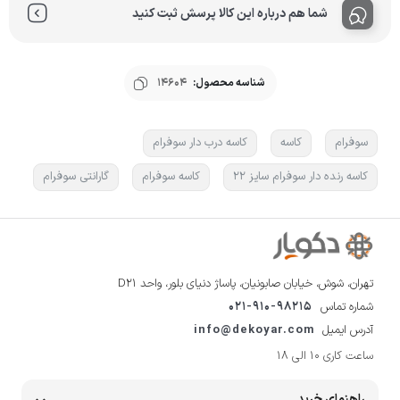
شما هم درباره این کالا پرسش ثبت کنید
شناسه محصول:
14604
سوفرام
کاسه
کاسه درب دار سوفرام
کاسه رنده دار سوفرام سایز 22
کاسه سوفرام
گارانتی سوفرام
تهران، شوش، خیابان صابونیان، پاساژ دنیای بلور، واحد D21
شماره تماس
021-910-98215
آدرس ایمیل
info@dekoyar.com
ساعت کاری 10 الی 18
راهنمای خرید