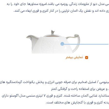
ی مدل دیو از ملزومات زندگی روزمره می باشد.امروزه سماورها جای خود را به
ی داده اند و نقش یک المان تزئینی را در کنار کتری و قوری ایفاء می کنند.
نمایش بیشتر
یل / آلومینیومى / استیل ضخیم براى صرفه جویى انرژى و پخش یکنواخت گرمادستگیره هاى
 و عریض براى استفاده راحت و گرفتگى کمتر
کتری و قوری 7 لیتری سنسی مدل دیو از یک بدنه استیل با کیفیت عالی استاندارد غذایى آلمان ساخته شده. کتری و قوری 7 لیتری سنسی مدل آگوستو دارای
بدنه کتری و قوری با گنجایش های مختلف است.