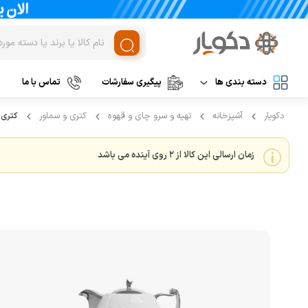
دسته بندی ها
پیگیری سفارشات
تماس با ما
دکویار
آشپزخانه
تهیه و سرو چای و قهوه
کتری و سماور
کتری و قوری 7
لوازم برقی آشپزخانه
غذاساز و خردکن
مخلوط کن
نظافت و شستشو
زمان ارسالی این کالا از 2 روی آینده می باشد
خردکن
آرایشی و بهداشتی
آسیاب
تهویه، سرمایش و گرمایش
رنده برقی
برند های خارجی
میوه خشک کن
همزن
برند های ایرانی