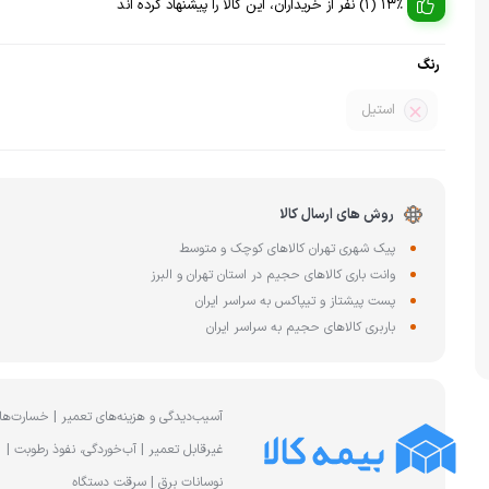
چای ساز
13% (1) نفر از خریداران، این کالا را پیشنهاد کرده اند
وافل ساز
کتری برقی
ترازو آشپزخا
رنگ
هات داگ پز
استیل
روش های ارسال کالا
پیک شهری تهران کالاهای کوچک و متوسط
وانت باری کالاهای حجیم در استان تهران و البرز
پست پیشتاز و تیپاکس به سراسر ایران
باربری کالاهای حجیم به سراسر ایران
آسیب‌دیدگی و هزینه‌های تعمیر | خسارت‌ها
غیرقابل تعمیر | آب‌خوردگی، نفوذ رطوبت |
نوسانات برق | سرقت دستگاه