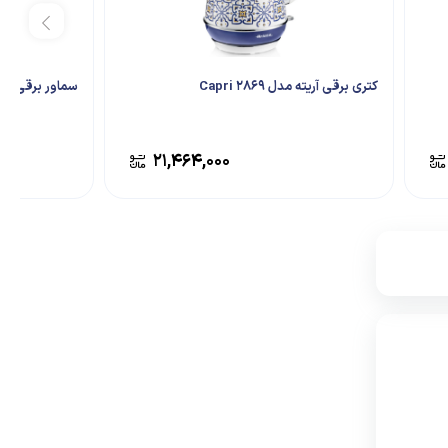
کتری برقی آریته مدل 2869 Capri
سماور برقی ع
۲۱,۴۶۴,۰۰۰