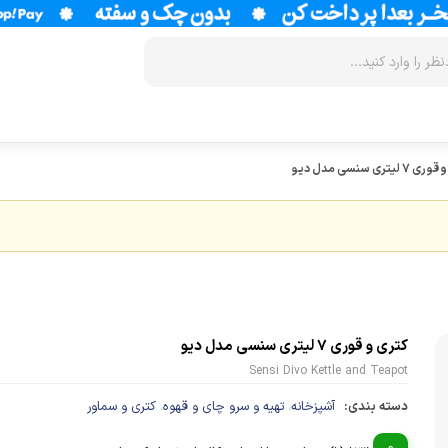
 لیتری سنسی مدل دیو
زودپز
سرخ کن
آب سردکن
آرام پز
فر
آب مرکبات 
آون توستر
گریل
آبمیوه گیر
مولتی کوکر
ماکروویو
قهوه جوش
اجاق گاز
وافل ساز
قهوه ساز
کتری و قوری 7 لیتری سنسی مدل دیو
پلوپز
آسیاب قهوه
نوشیدنی ساز
Sensi Divo Kettle and Teapot
تستر نان
لوازم جانب
دسته بندی:
آشپزخانه
تهیه و سرو چای و قهوه
کتری و سماور
،
،
اسپرسو ساز
زودپز
آشپزخانه