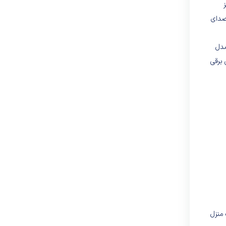
 ولی درعین‌حال صدای
مدل
 برقی
منزل