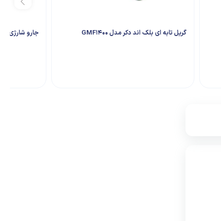
گریل تابه ای بلک اند دکر مدل GMF1400
جارو شارژی بوش مدل 