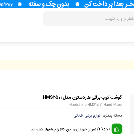
زودپز
سرخ کن
آب سردکن
آرام پز
فر
آب مرکبات 
آون توستر
گریل
آبمیوه گیر
مولتی کوکر
ماکروویو
قهوه جوش
گوشت کوب برقی هاردستون مدل HMS2501
اجاق گاز
وافل ساز
قهوه ساز
Hardstone HMS2501 Hand Mixer
پلوپز
آسیاب قهوه
نوشیدنی ساز
دسته بندی:
لوازم برقی خانگی
تستر نان
لوازم جانب
اسپرسو ساز
67% (4) نفر از خریداران، این کالا را پیشنهاد کرده اند
زودپز
آشپزخانه