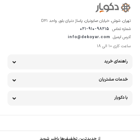
تهران، شوش، خیابان صابونیان، پاساژ دنیای بلور، واحد D21
شماره تماس
021-910-98215
آدرس ایمیل
info@dekoyar.com
ساعت کاری 10 الی 18
راهنمای خرید
خدمات مشتریان
با دکویار
از جدیدترین تخفیف‌ها باخبر شوید