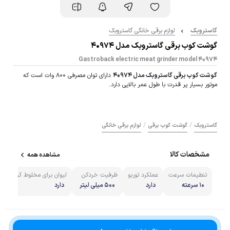
گاستروبک
لوازم برقی خانگی گاستروبک
گوشت کوب برقی گاستروبک مدل 40974
Gastroback electric meat grinder model 40974
گوشت کوب برقی گاستروبک مدل 40974
دارای توان مصرفی 800 وات است که
موتور بسیار پر قدرت با طول عمر بالایی دارد.
/
/
گاستروبک
گوشت کوب برقی
لوازم برقی خانگی
مشخصات کالا
مشاهده همه
تنطیمات سرعت
عملکرد توربو
ظرفیت خردکن
لیوان برای مخلوط کردن
م
10 سرعته
دارد
500 میلی لیتر
دارد