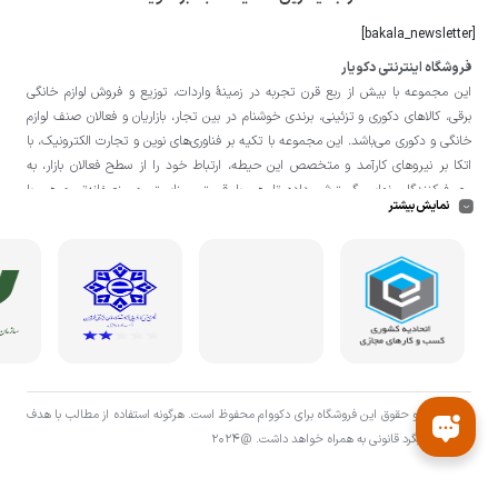
[bakala_newsletter]
فروشگاه اینترنتی دکویار
این مجموعه با بيش از ربع قرن تجربه در زمينۀ واردات، توزيع و فروش لوازم خانگی
برقی، کالاهای دکوری و تزئینی، برندی خوشنام در بين تجار، بازاريان و فعالان صنف لوازم
خانگی و دکوری می‌باشد. این مجموعه با تكيه بر فناوری‌های نوين و تجارت الكترونيک، با
اتکا بر نيروهای كارآمد و متخصص اين حيطه، ارتباط خود را از سطح فعالان بازار، به
مصرف‌كنندگان نهايی گسترش داده تا هم با قيمتی مناسبتر و منصفانه‌تر و هم با
نمایش بیشتر
خدماتی گسترده‌تر و كيفی‌تر در خدمت هموطنان عزیز در اقصی نقاط ميهنمان باشد.
لازم به ذکر است در «
فروشگاه
دکویار
» فروش حضوری صورت نمی‌گیرد و تحویل حضوری
کالا از انبار تنها در صورت ثبت سفارش قبلی از طریق سایت و انتخاب زمان، امکان پذیر
می‌باشد.
تمامی حق و حقوق اين فروشگاه برای دکووام محفوظ است. هرگونه استفاده از مطالب با هدف
اقتصادی پیگرد قانونی به همراه خواهد داشت. @2024