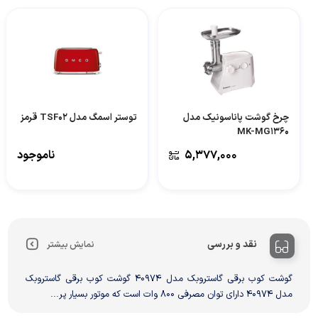
چرخ گوشت پاناسونیک مدل
توستر اسمگ مدل TSF02 قرمز
MK-MG1360
۵,۳۷۷,۰۰۰
ناموجود
نقد و بررسی
نمایش بیشتر
گوشت کوب برقی گاستروبک مدل 40974 گوشت کوب برقی گاستروبک
مدل 40974 دارای توان مصرفی 800 وات است که موتور بسیار پر...